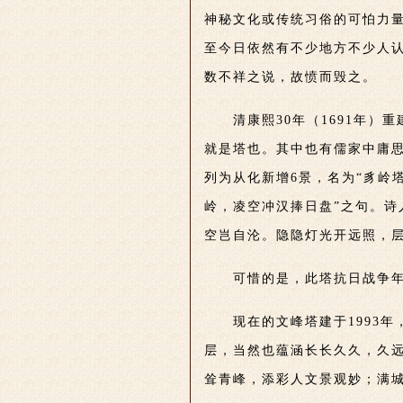
神秘文化或传统习俗的可怕力
至今日依然有不少地方不少人
数不祥之说，故愤而毁之。
清康熙30年（1691年
就是塔也。其中也有儒家中庸思
列为从化新增6景，名为“豸岭
岭，凌空冲汉捧日盘”之句。诗
空岂自沦。隐隐灯光开远照，
可惜的是，此塔抗日战争
现在的文峰塔建于1993
层，当然也蕴涵长长久久，久
耸青峰，添彩人文景观妙；满