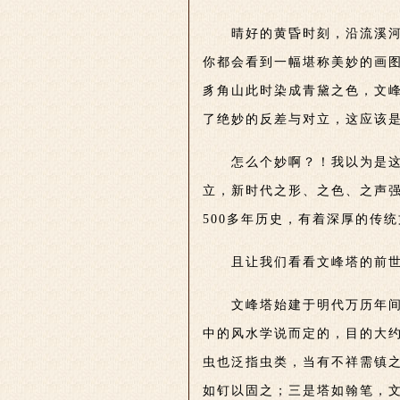
晴好的黄昏时刻，沿流溪
你都会看到一幅堪称美妙的画
豸角山此时染成
青黛之色，文
了绝妙的反差与对立，这应该
怎么个妙啊？！我以为是
立，新时代之形、之色、之声
500多年历史，有着深厚的传
且让我们看看文峰塔的前
文峰塔始建于明代万历年
中的风水学说而定的，目的大
虫也泛指虫类，当有不祥需镇
如钉以固之；三是塔如翰笔，