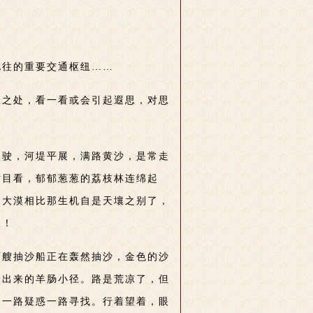
北往的重要交通枢纽……
人之处，看一看或会引起遐思，对思
堤驶，河堤平展，满路黄沙，是常走
举目看，郁郁葱葱的荔枝林连绵起
的大漠相比那生机自是天壤之别了，
人！
两艘抽沙船正在轰然抽沙，金色的沙
踏出来的羊肠小径。路是荒凉了，但
便一路疑惑一路寻找。行着望着，眼