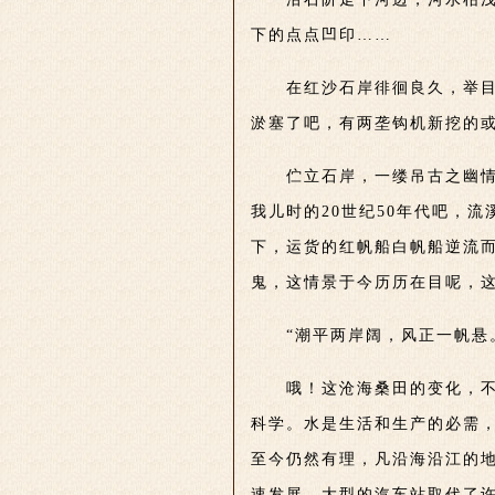
下的点点凹印…
…
在红沙石岸徘徊良久，举
淤塞了吧，有两垄钩机新挖的
伫立石岸，一缕吊古之幽
我儿时的20世纪50年代吧，
下，运货的红帆船白帆船逆流
鬼，这情景于今历历在目呢，
“潮平两岸阔，风正一帆悬
哦！这沧海桑田的变化，不
科学。水是生活和生产的必需
至今仍然有理，凡沿海沿江的地
速发展，大型的汽车站取代了