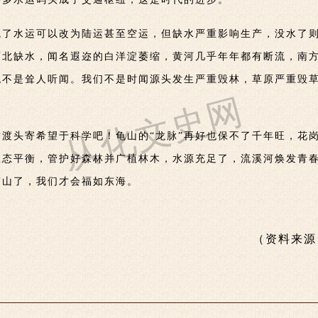
浅了水运可以改为陆运甚至空运，但缺水严重影响生产，没水了
西北缺水，闻名遐迩的白洋淀萎缩，黄河几乎年年都有断流，南
绝不是耸人听闻。我们不是时闻源头发生严重毁林，草原严重毁
从化文史网
渡头寄希望于科学吧！龟山的“龙脉”再好也保不了千年旺，花岗
生态平衡，管护好森林并广植林木，水源充足了，流溪河焕发青
南山了，我们才会福如东海。
（资料来源