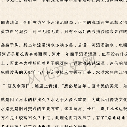
目周遭观望，但听右边的小河湍流哗哗，正面的流溪河主流却又
或黄或白的泥沙，河里无船无渡，只有不远处两艘抽沙船轰轰作
情袅袅于胸。想当年流溪河水多满多美，若没一河滔滔碧水，龟
流溪河还是那么青春美丽啊，河水一年四季滔滔涌涌，似乎没有什
从化文史网
而上，蛋家奋力撑船吼着号子啊呀响，遇激流或过深潭，迷信的
这龟咀渡头的天妃庙当年必定规模宏大香火旺盛，水满水急的江
。”“渡头余落日，墟里上青烟。”想必是当年古渡常见的美景，
就是因了河水的枯浅么？水之于人多么重要！为此我们传统文化
，水路更是旧时交通的主要方式，试看黄河、长江、珠江凡水运
方不是比较富裕么？不过，此理论向前发展了，有了“路通财通
许多水运码头成了交通枢纽，这是时代的进步。