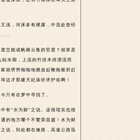
浊又浅，河床多有裸露，中流处曾经
响……
咀渡怎能成帆樯云集的官渡？就算是
么枯水期，上流的竹排木排漂流而
船家就劈劈啪啪地燃放起鞭炮驱邪赶
河埠边才那建天妃庙祈求护佑啊！
如今只有在梦中寻找了。
中有“水为财”之说。这很现实也很
畅通的地方哪个不繁荣昌盛！水为财
”之说，到处都在修路，高速公路迅