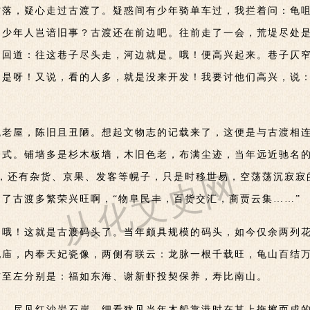
村落，疑心走过古渡了。疑惑间有少年骑单车过，我拦着问：龟
，少年人岂谙旧事？古渡还在前边吧。往前走了一会，荒堤尽处
妇回道：往这巷子尽头走，河边就是。哦！便高兴起来。巷子仄
：是呀！又说，看的人多，就是没来开发！我要讨他们高兴，说
老屋，陈旧且丑陋。想起文物志的记载来了，这便是与古渡相连
式。铺墙多是杉木板墙，木旧色老，布满尘迹，当年远近驰名的“
从化文史网
，还有杂货、京果、发客等幌子，只是时移世易，空荡荡沉寂寂
了古渡多繁荣兴旺啊，“物阜民丰，百货交汇，商贾云集……”
，哦！这就是古渡码头了。当年颇具规模的码头，如今仅余两列
妃庙，内奉天妃瓷像，两侧有联云：龙脉一根千载旺，龟山百结
右至左分别是：福如东海、谢新虾投契保养，寿比南山。
浅，尽见红沙岩石岸，细看犹见当年木船靠港时在其上拖擦而成