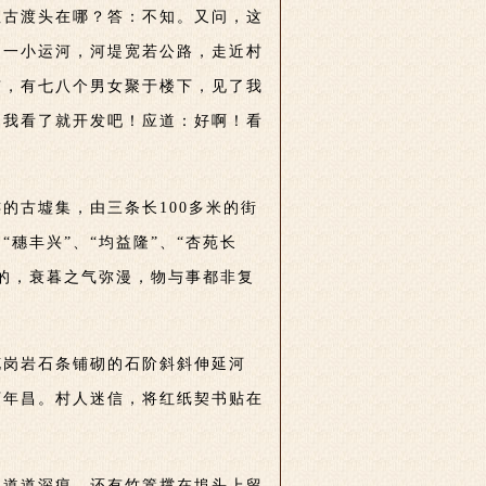
咀古渡头在哪？答：不知。又问，这
是一小运河，河堤宽若公路，走近村
窄，有七八个男女聚于楼下，见了我
：我看了就开发吧！应道：好啊！看
的古墟集，由三条长100多米的街
穗丰兴”、“均益隆”、“杏苑长
的，衰暮之气弥漫，物与事都非复
花岗岩石条铺砌的石阶斜斜伸延河
万年昌。村人迷信，将红纸契书贴在
的道道深痕，还有竹篙撑在埠头上留