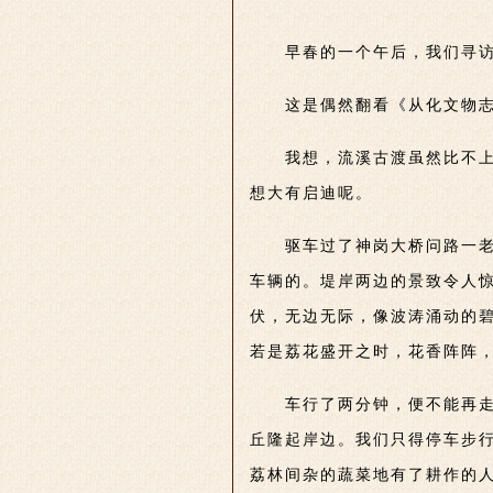
早春的一个午后，我们寻
这是偶然翻看《从化文物
我想，流溪古渡虽然比不
想大有启迪呢。
驱车过了神岗大桥问路一
车辆的。堤岸两边的景致令人
伏，无边无际，像波涛涌动的
若是荔花盛开之时，花香阵阵
车行了两分钟，便不能再
丘隆起岸边。我们只得停车步
荔林间杂的蔬
菜地有了耕作的