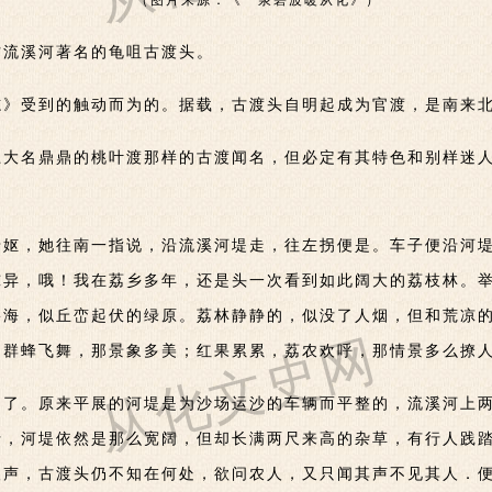
（图片来源：《一泉碧波暖从化》）
访流溪河著名的龟咀古渡头。
志》受到的触动而为的。据载，古渡头自明起成为官渡，是南来
上大名鼎鼎的桃叶渡那样的古渡闻名，但必定有其特色和别样迷
老妪，她往南一指说，沿流溪河堤走，往左拐便是。车子便沿河
惊异，哦！我在荔乡多年，还是头一次看到如此阔大的荔枝林。
碧海，似丘峦起伏的绿原。荔林静静的，似没了人烟，但和荒凉
从化文史网
，群蜂飞舞，那景象多美；红果累累，荔农欢呼，那情景多么撩
走了。原来平展的河堤是为沙场运沙的车辆而平整的，流溪河上
行，河堤依然是那么宽阔，但却长满两尺来高的杂草，有行人践
人声，古渡头仍不知在何处，欲问农人，又只闻其声不见其人．