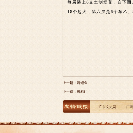
每层装上6支土制烟花，自下而
18个起火，第六层是6个车乙
上一篇：
舞鲤鱼
下一篇：
掷彩门
广东文史网
广