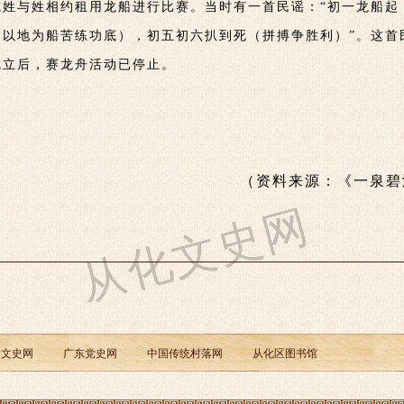
或姓与姓相约租用龙船进行比赛。当时有一首民谣：“初一龙船
（以地为船苦练功底），初五初六扒到死（拼搏争胜利）”。这首
成立后，赛龙舟活动已停止。
（资料来源：《一泉碧
从化文史网
州文史网
广东党史网
中国传统村落网
从化区图书馆