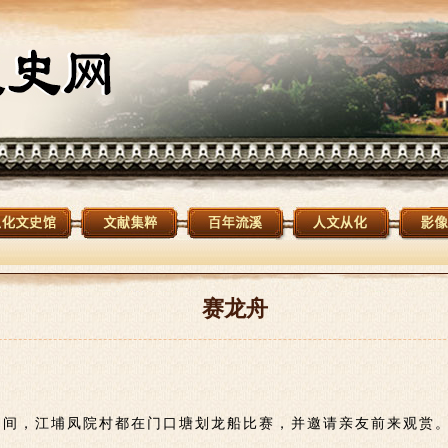
赛龙舟
间，江埔凤院村都在门口塘划龙船比赛，并邀请亲友前来观赏。