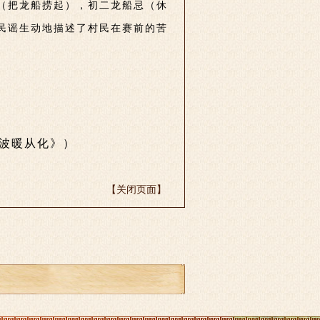
起（把龙船捞起），初二龙船忌（休
民谣生动地描述了村民在赛前的苦
波暖从化》）
【关闭页面】