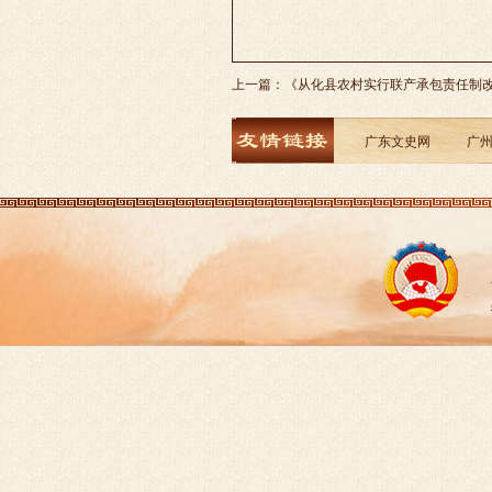
上一篇：
《从化县农村实行联产承包责任制
广东文史网
广