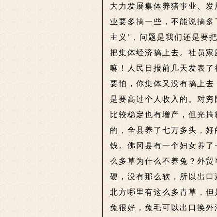
大力发展集体养猪事业、发
业要多搞一些，不能说搞多
主义’，问题是我们还是要
把集体经济搞上去。社员家
嘛！人民日报前几天发表了
要怕，你集体又没有搞上去
是要高过个人收入的。对穷
比较稳定也有增产，但光搞
的，全县养了七万多头，好
钱。佛冈县有一个妇女养了
么多草为什么不养兔？外贸
硬，没有那么软，所以出口
北方哪里有这么多青草，但
兔很好，兔毛可以出口换外