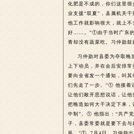
化肥是不成的，你们这里很
业支援“双夏”，县属机关
他工作就影响很大，就上不
好……。”①由于当时广东
青却没有蔬菜吃。习仲勋鼓
习仲勋对县委为夺取晚
上下动员，并在会后安排常
要向全省发一个通知，叫其
们先走了一步。”① 他接
让他们敞开思想说话，让他
把晚造如何大干决定下来，
中制”。① 他指出：“共
子，县委常委就是要下去与
风。”① 7月4日，习仲