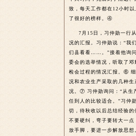
致，每天工作都在12小时
了很好的榜样。④
7月15日，习仲勋一
况的汇报。习仲勋说：“我
们县看看……。”接着他询问
委会的选举情况，听取了邓
检会过程的情况汇报。⑥ 
况和农业生产采取的几种生
况。⑦ 习仲勋询问：“从
任到人的比较适合。”习仲
切，待秋收以后总结经验的
不要硬纠，弯子要转大一点
放手脚，要进一步解放思想