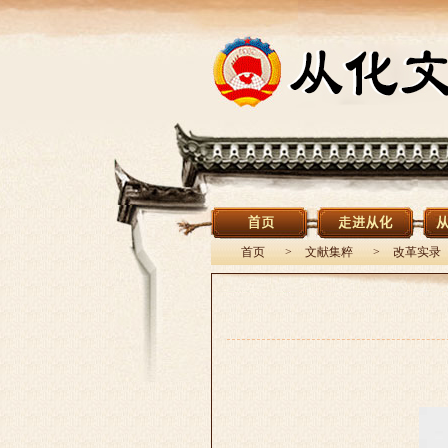
首页
>
文献集粹
>
改革实录