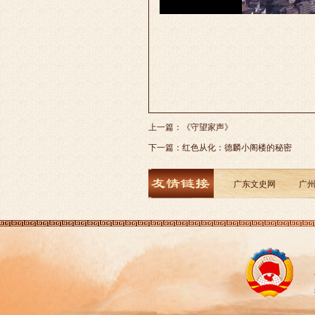
上一篇：
《守望家声》
下一篇：
红色从化：德麟小阁楼的秘密
广东文史网
广