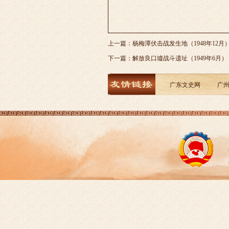
上一篇：
杨梅潭伏击战发生地（1948年12月
下一篇：
解放良口墟战斗遗址（1949年6月）
广东文史网
广