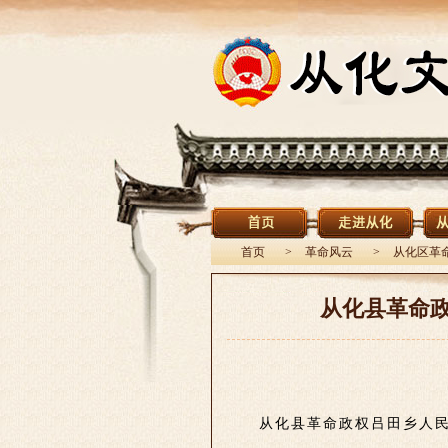
首页
>
革命风云
>
从化区革
从化县革命政
从化县革命政权吕田乡人