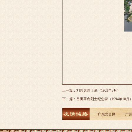
上一篇：
刘邦彦烈士墓（1963年3月）
下一篇：
吕田革命烈士纪念碑（1994年10月
广东文史网
广