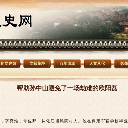
帮助孙中山避免了一场劫难的欧阳磊
7 年），字克难，号佐邦，从化江埔风院村人。他在保定军官学校