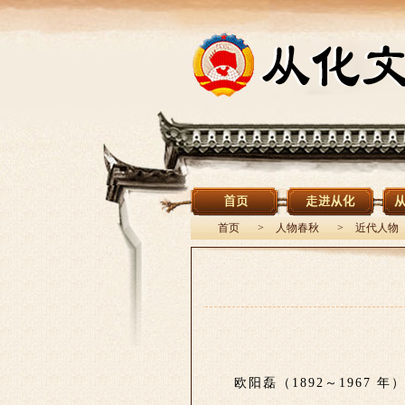
首页
>
人物春秋
>
近代人物
欧阳磊（1892～196