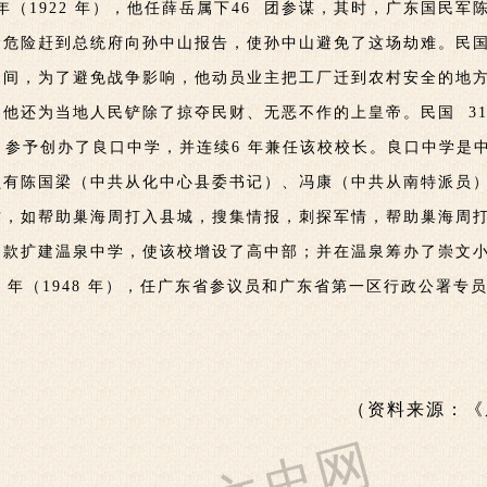
 年（1922 年），他任薛岳属下46 团参谋，其时，广东国民
险赶到总统府向孙中山报告，使孙中山避免了这场劫难。民国 28 
期间，为了避免战争影响，他动员业主把工厂迁到农村安全的地
他还为当地人民铲除了掠夺民财、无恶不作的上皇帝。民国 31 
年），参予创办了良口中学，并连续6 年兼任该校校长。良口中学
员有陈国梁（中共从化中心县委书记）、冯康（中共从南特派员
作，如帮助巢海周打入县城，搜集情报，刺探军情，帮助巢海周
捐款扩建温泉中学，使该校增设了高中部；并在温泉筹办了崇文
 年（1948 年），任广东省参议员和广东省第一区行政公署专员
。
（资料来源：《