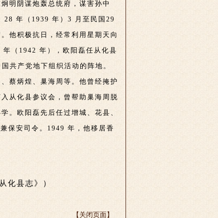
军陈炯明阴谋炮轰总统府，谋害孙中
年（1939 年）3 月至民国29
方。他积极抗日，经常利用星期天向
年（1942 年），欧阳磊任从化县
是中国共产党地下组织活动的阵地。
）、蔡炳煌、巢海周等。他曾经掩护
打入从化县参议会，曾帮助巢海周脱
小学。欧阳磊先后任过增城、花县、
兼保安司令。1949 年，他移居香
从化县志》）
【关闭页面】