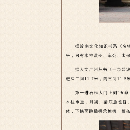
据岭南文化知识书系《名
平，另有水神洪圣、车公、太
据人文广州丛书《一泉碧
进深二间11.7米，阔三间11
第一进石框大门上刻“五嶽
木柱承重，月梁、梁底施雀替
体，下施两跳插拱承檐檩，檩