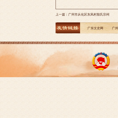
上一篇：
广州市从化区东风村殷氏宗祠
广东文史网
广