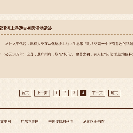
流溪河上游远古初民活动遗迹
从什么年代起，就有人类在从化这块土地上生息繁衍呢？这是一个很有意思的话
年（公元1489年）设县，属广州府，取名“从化”。建县之初，有人把“从化”笼统地解释为“远
首页
上一页
1
2
3
4
下一页
尾页
州文史网
广东党史网
中国传统村落网
从化区图书馆