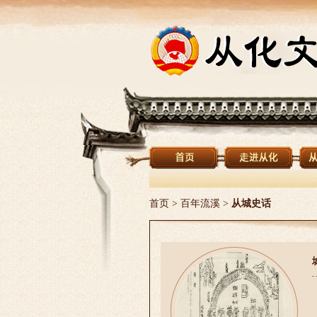
首页
>
百年流溪
>
从城史话