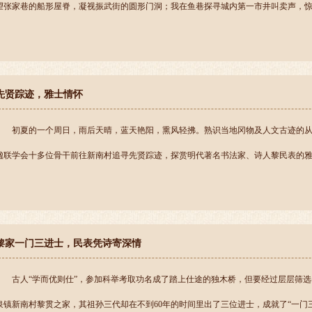
望张家巷的船形屋脊，凝视振武街的圆形门洞；我在鱼巷探寻城内第一市井叫卖声，惊叹明
先贤踪迹，雅士情怀
初夏的一个周日，雨后天晴，蓝天艳阳，熏风轻拂。熟识当地冈物及人文古迹的
楹联学会十多位骨干前往新南村追寻先贤踪迹，探赏明代著名书法家、诗人黎民表的雅士情
黎家一门三进士，民表凭诗寄深情
古人“学而优则仕”，参加科举考取功名成了踏上仕途的独木桥，但要经过层层筛
泉镇新南村黎贯之家，其祖孙三代却在不到60年的时间里出了三位进士，成就了“一门三进士