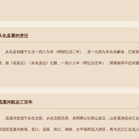
从化县署的变迁
从化县创建于公元一四八九年（明朝弘治二年），至一九四九年从化解放，已有
辖。据《花县志》《从化县志》记载，一四八八年（明弘治元年），谭观福等不忍封建统治
流溪河航运三百年
流溪河发源于从化北部。从化北部吕田、东明两公社群山耸立，山谷溪涧流水汇
部流经流溪河林场、良口、温泉、街口、神岗、太平场而流入郊区，再与北江汇合流入珠江