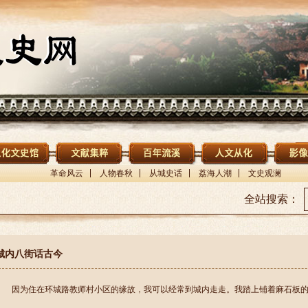
革命风云
人物春秋
从城史话
荔海人潮
文史观澜
全站搜索：
城内八街话古今
因为住在环城路教师村小区的缘故，我可以经常到城内走走。我踏上铺着麻石板