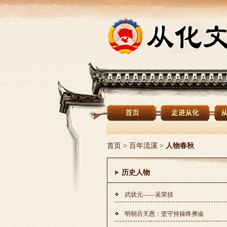
首页
>
百年流溪
>
人物春秋
历史人物
武状元——吴荣挂
明朝吕天恩：坚守持操终弗渝