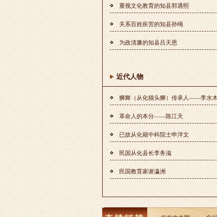
重视文化教育的知县郭遇熙
关系百姓疾苦的知县孙绳
为政清廉的知县吕天恩
近代人物
狮舞（从化猫头狮）传承人——李水
革命人的本分——陈江天
已故从化籍中科院士申泮文
民国从化县长李务滋
民国教育家谢瀛洲