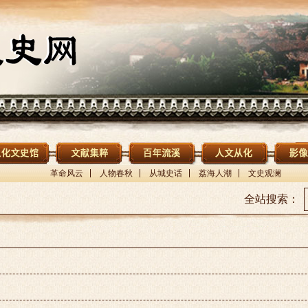
革命风云
人物春秋
从城史话
荔海人潮
文史观澜
全站搜索：