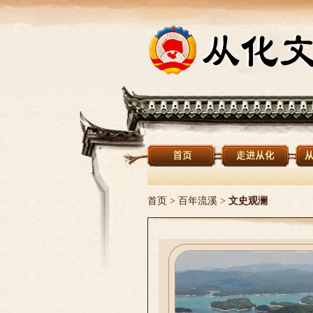
首页
>
百年流溪
>
文史观澜